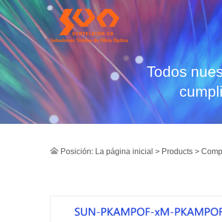
Todos nues
cumpli
Posición:
La página inicial >
Products
> Compo