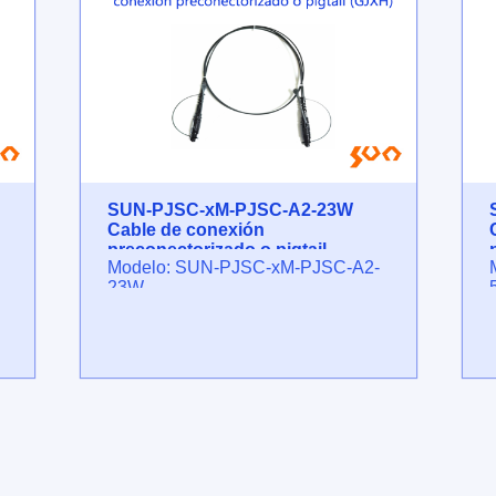
SUN-PJSC-xM-PJSC-A2-23W
Cable de conexión
preconectorizado o pigtail
Modelo: SUN-PJSC-xM-PJSC-A2-
(GJXH)
23W