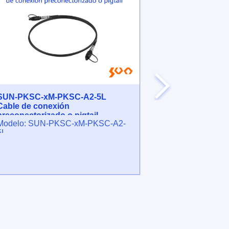
SUN-PKSC-xM-PKSC-A2-5L
SUN-PKSC-xM
Cable de conexión
Cable de conex
preconectorizado o pigtail
preconectoriz
Modelo: SUN-PKSC-xM-PKSC-A2-
Modelo: SUN-
5L
23W