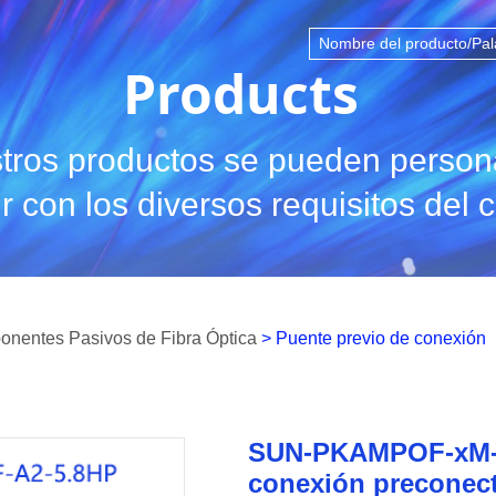
Products
tros productos se pueden persona
r con los diversos requisitos del c
nentes Pasivos de Fibra Óptica
> Puente previo de conexión
SUN-PKAMPOF-xM-
conexión preconec