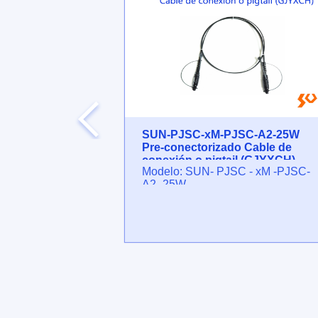
C-A2-5FRL
SUN-PJSC-xM-PJSC-A2-25W
Pre-conectorizado Cable de
pigtail
conexión o pigtail (GJYXCH)
-xM-PJSC-A2-
Modelo: SUN- PJSC - xM -PJSC-
A2 -25W