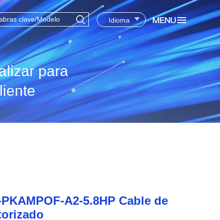
Idioma
lizar para
liente
PKAMPOF-A2-5.8HP Cable de
torizado